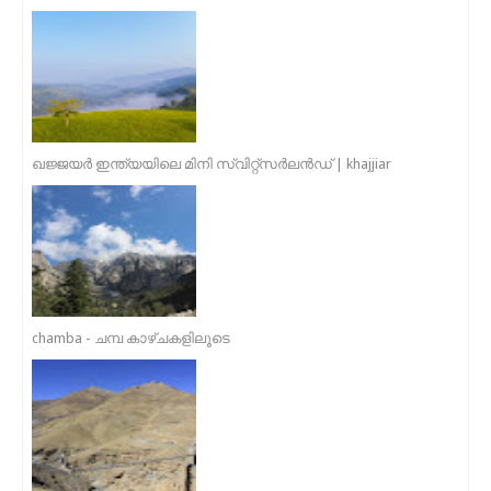
ഖജ്ജയർ ഇന്ത്യയിലെ മിനി സ്വിറ്റ്സർലൻഡ് | khajjiar
chamba - ചമ്പ കാഴ്ചകളിലൂടെ