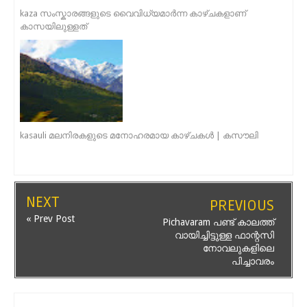
kaza സംസ്കാരങ്ങളുടെ വൈവിധ്യമാർന്ന കാഴ്ചകളാണ്
കാസയിലുള്ളത്
kasauli മലനിരകളുടെ മനോഹരമായ കാഴ്ചകൾ | കസൗലി
NEXT
PREVIOUS
« Prev Post
Pichavaram പണ്ട് കാലത്ത്
വായിച്ചിട്ടുള്ള ഫാന്റസി
നോവലുകളിലെ
പിച്ചാവരം