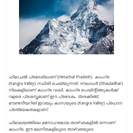
ഹിമാചൽ പ്രദേശിലാണ് (Himachal Pradesh) കാംഗ്ര
(Kangra Valley) സ്ഥിതി ചെയ്യുന്നത്. ദൗലാധർ (Dhauladhar)
നിലകളിലാണ് കാംഗ്ര വാലി. കാംഗ്ര പെയിന്റിങ്ങുകൾക്ക്
വളരെ പ്രശസ്തമാണ് ഈ പ്രദേശം. ട്രെക്കിങ്ങ്,
മൗണ്ടനീയറിങ് ഇവയും കാസയുടെ (Kangra Valley) പ്രധാന
പ്രത്യേകതകളാണ്‌.
ഹിമാലയത്തിലെ മനോഹരമായ താഴ്‌വരകളിൽ ഒന്നാണ്
കാംഗ്ര. ഈ മലനിരകളിലൂടെ താഴ്‌വരയുടെ