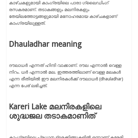
കാഴ്ചകളുമായി കാംഗ്രയിലെ പാരാ ഗ്ലൈഡിംഗ്
രസകരമാണ്. തടാകങ്ങളും മലനിരകളും
തേയിലത്തോട്ടങ്ങളുമായി മനോഹരമായ കാഴ്ചകളാണ്
കാംഗ്രയിലുള്ളത്.
Dhauladhar meaning
ദൗലാധർ എന്നത് ഹിന്ദി വാക്കാണ്. ദൗല എന്നാൽ വെള്ള
നിറം. ധർ എന്നാൽ മല. ഇത്തരത്തിലാണ് വെള്ള മലകൾ
എന്ന രീതിയിൽ ഈ മലനിരകൾക്ക് ദൗലാധർ (dhauladhar)
എന്ന പേര് ലഭിച്ചത്.
Kareri Lake മലനിരകളിലെ
ശുദ്ധജല തടാകമാണിത്
കാംഗ്രയിലെ പ്രധാന ട്രെക്കിങ്ങുകളിൽ ഒന്നാണ് കരേരി