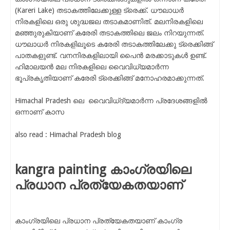
(Kareri Lake) തടാകത്തിലേക്കുള്ള ട്രെക്ക്. ധൗലാധർ
നിരകളിലെ ഒരു ശുദ്ധജല തടാകമാണിത്. മലനിരകളിലെ
മഞ്ഞുരുകിയാണ് കരേരി തടാകത്തിലെ ജലം നിറയുന്നത്.
ധൗലാധർ നിരകളിലൂടെ കരേരി തടാകത്തിലേക്കു ട്രെക്കിങ്ങ്
പാതകളുണ്ട്. വനനിരകളിലായി പൈൻ മരക്കാടുകൾ ഉണ്ട്.
ഹിമാലയൻ മല നിരകളിലെ വൈവിധ്യമാർന്ന
ഭൂപ്രകൃതിയാണ് കരേരി ട്രെക്കിങ്ങ് മനോഹരമാക്കുന്നത്.
Himachal Pradesh ലെ വൈവിധ്ദ്യമാർന്ന പ്രദേശങ്ങളിൽ
ഒന്നാണ് കാസ
also read : Himachal Pradesh blog
kangra painting കാംഗ്രയിലെ
പ്രധാന പ്രത്യേകതയാണ്
കാംഗ്രയിലെ പ്രധാന പ്രത്യേകതയാണ് കാംഗ്ര