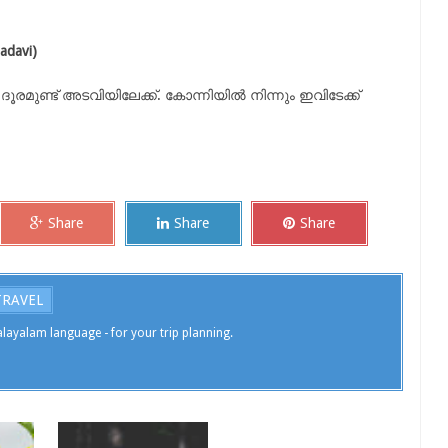
adavi)
ദൂരമുണ്ട് അടവിയിലേക്ക്. കോന്നിയിൽ നിന്നും ഇവിടേക്ക്
Share
Share
Share
TRAVEL
layalam language - for your trip planning.