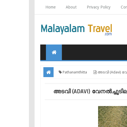
Home
About
Privacy Policy
Con
Pathanamthitta
അടവി (Adavi) വേന
അടവി (ADAVI) വേനൽച്ചൂടിലു