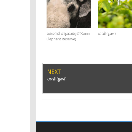
കോന്നി ആനക്കൂട് (Konni
ഗവി (gavi)
Elephant Reserve)
NEXT
ഗവി (gavi)