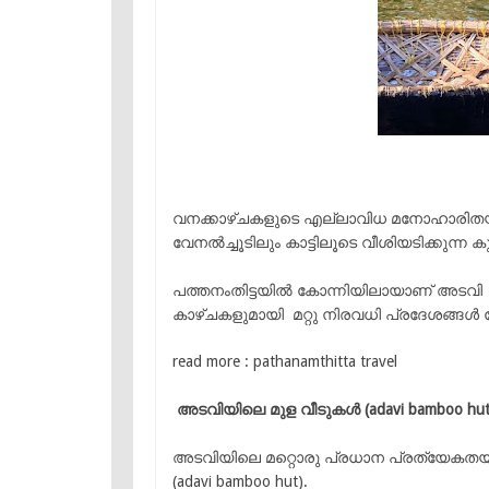
വനക്കാഴ്ചകളുടെ എല്ലാവിധ മനോഹാരിതയ
വേനൽച്ചൂടിലും കാട്ടിലൂടെ വീശിയടിക്കുന്
പത്തനംതിട്ടയിൽ കോന്നിയിലായാണ് അടവി 
കാഴ്ചകളുമായി മറ്റു നിരവധി പ്രദേശങ്ങൾ കോ
read more : pathanamthitta travel
അടവിയിലെ മുള വീടുകൾ (adavi bamboo hut
അടവിയിലെ മറ്റൊരു പ്രധാന പ്രത്യേകത
(adavi bamboo hut).