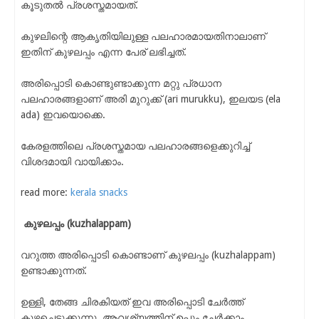
കൂടുതൽ പ്രശസ്തമായത്.
കുഴലിന്റെ ആകൃതിയിലുള്ള പലഹാരമായതിനാലാണ്
ഇതിന് കുഴലപ്പം എന്ന പേര് ലഭിച്ചത്.
അരിപ്പൊടി കൊണ്ടുണ്ടാക്കുന്ന മറ്റു പ്രധാന
പലഹാരങ്ങളാണ് അരി മുറുക്ക് (ari murukku), ഇലയട (ela
ada) ഇവയൊക്കെ.
കേരളത്തിലെ പ്രശസ്തമായ പലഹാരങ്ങളെക്കുറിച്ച്
വിശദമായി വായിക്കാം.
read more:
kerala snacks
കുഴലപ്പം (kuzhalappam)
വറുത്ത അരിപ്പൊടി കൊണ്ടാണ് കുഴലപ്പം (kuzhalappam)
ഉണ്ടാക്കുന്നത്.
ഉള്ളി, തേങ്ങ ചിരകിയത് ഇവ അരിപ്പൊടി ചേർത്ത്
കുഴച്ചെടുക്കുന്നു. ആവശ്യത്തിന് ഉപ്പും ചേർക്കാം.