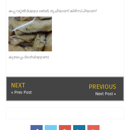
കപ്പ വറ്റൽ (kappa vattal) രുചിയാണ് ക്രിസ്പിയാണ്
കുഴലപ്പം (kuzhalappam)
NEXT
PREVIOUS
« Prev Post
Next Post »