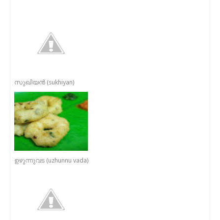
സുഖിയൻ (sukhiyan)
ഉഴുന്നുവട (uzhunnu vada)