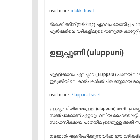
read more:
idukki travel
ട്രെക്കിങ്ങിന് (trekking) ഏറ്റവും യോജിച്ച
പുൽമേടിലെ വഴികളിലൂടെ തണുത്ത കാറ്റേറ്റ് 
ഉളുപ്പുണി (uluppuni)
പുള്ളിക്കാനം ഏലപ്പാറ ((Elappara) പാത
ഇടുക്കിയിലെ കാഴ്ചകൾക്ക് പ്രശസ്തമായ മറ്റ
read more:
Elappara travel
ഉളുപ്പുണിയിലേക്കുള്ള (uluppuni) കല്ല
സഞ്ചാരമാണ് ഏറ്റവും വലിയ ഹൈലൈറ്റ്.
സാഹസികമായ പാതയിലൂടെയുള്ള അതി സാ
നടക്കാൻ ആഗ്രഹിക്കുന്നവർക്ക് ഈ വഴികളില