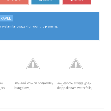
TRAVEL
layalam language - for your trip planning.
a)
ആഷ്‌ലി ബംഗ്ലാവ് (ashley
കപ്പക്കാനം വെള്ളച്ചാട്ടം
ൂടെ
bungalow )
(kappakanam waterfalls)