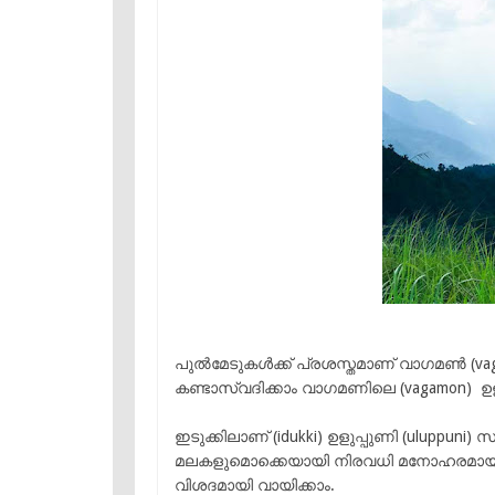
പുൽമേടുകൾക്ക് പ്രശസ്തമാണ് വാഗമൺ (vaga
കണ്ടാസ്വദിക്കാം വാഗമണിലെ (vagamon) ഉളു
ഇടുക്കിലാണ് (idukki) ഉളുപ്പുണി (uluppuni) 
മലകളുമൊക്കെയായി നിരവധി മനോഹരമായ കാഴ്
വിശദമായി വായിക്കാം.